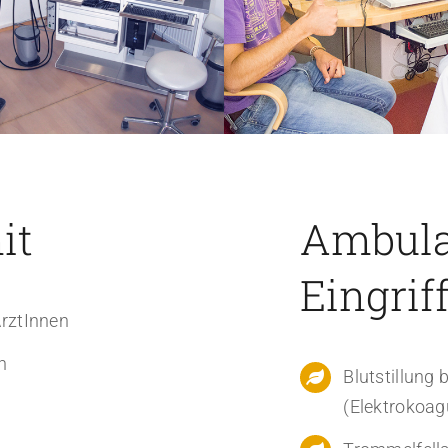
it
Ambula
Eingrif
ÄrztInnen
n
Blutstillung
(Elektrokoag