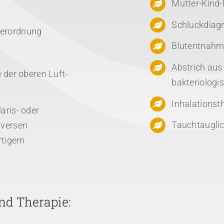
Mutter-Kind
Schluckdiag
Verordnung
Blutentnahm
Abstrich aus
 der oberen Luft-
bakteriologi
Inhalationst
aris- oder
Tauchtauglich
iversen
rtigem
nd Therapie: