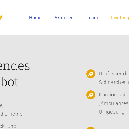
Home
Aktuelles
Team
Leistun
endes
Umfassende 
bot
Schnarchen 
Kardiorespir
„Ambulantes 
e,
Umgebung
udiometrie
ck- und