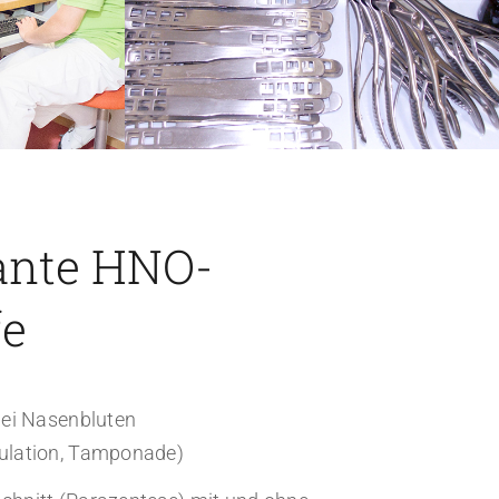
nte HNO-
fe
 bei Nasenbluten
ulation, Tamponade)