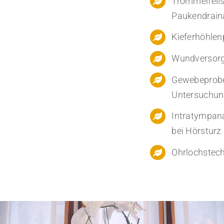
Trommelfells
Paukendrain
Kieferhöhlen
Wundversorg
Gewebeprobe
Untersuchu
Intratympana
bei Hörsturz
Ohrlochstech