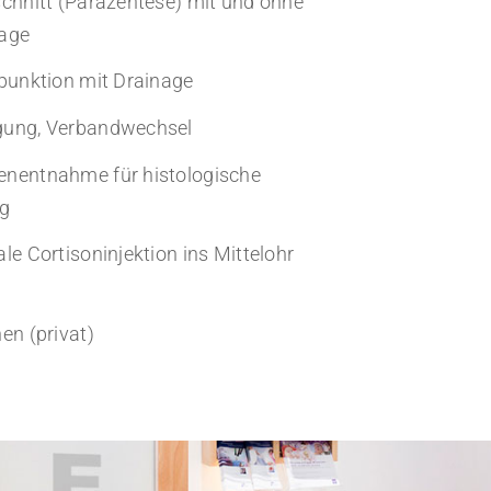
chnitt (Parazentese) mit und ohne
age
punktion mit Drainage
ung, Verbandwechsel
nentnahme für histologische
ng
le Cortisoninjektion ins Mittelohr
en (privat)