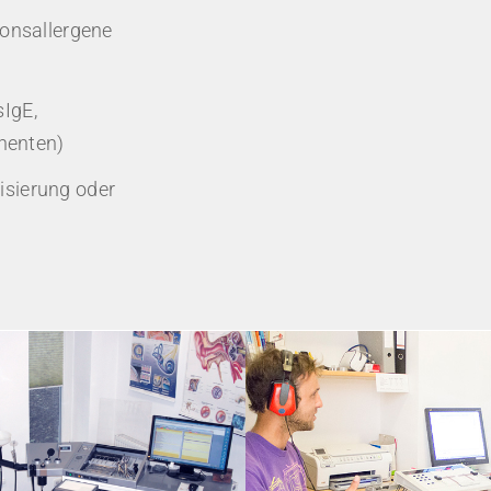
tionsallergene
sIgE,
nenten)
isierung oder