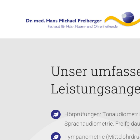
Skip
to
content
Unser umfass
Leistungsange
Hörprüfungen: Tonaudiometri
Sprachaudiometrie, Freifelda
Tympanometrie (Mittelohrdru